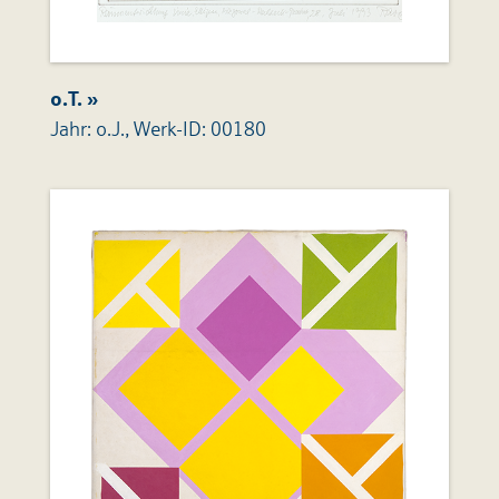
o.T. »
Jahr: o.J., Werk-ID: 00180