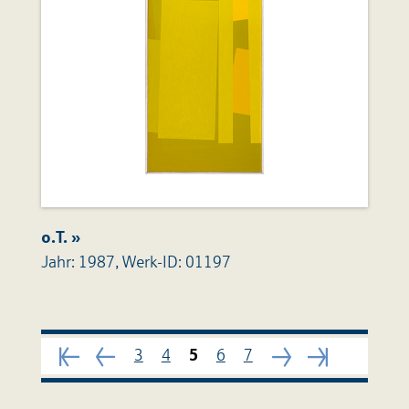
o.T. »
Jahr: 1987, Werk-ID: 01197
Seite
163
Nächste
Seite
3
4
5
6
7
Seite
Nächste
1
Seite