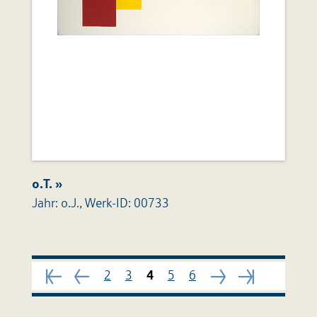
o.T. »
Jahr: o.J., Werk-ID: 00733
Seite
149
Nächste
Seite
2
3
4
5
6
Seite
Nächste
1
Seite