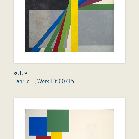
o.T. »
Jahr: o.J., Werk-ID: 00715