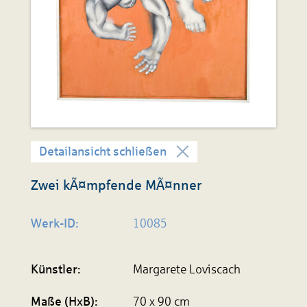
Detailansicht schließen
Zwei kÃ¤mpfende MÃ¤nner
Werk-ID:
10085
Künstler:
Margarete Loviscach
Maße (HxB):
70 x 90 cm