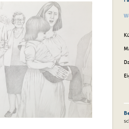
We
Kü
Ma
D
Ei
Be
sc