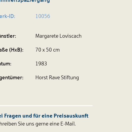
rk-ID:
10056
nstler:
Margarete Loviscach
ße (HxB):
70 x 50 cm
atum:
1983
gen­tümer:
Horst Rave Stiftung
i Fragen und für eine Preisauskunft
hreiben Sie uns gerne eine E-Mail.